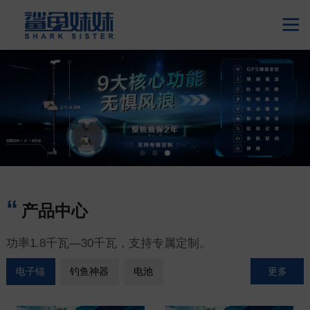

产品中心
功率1.8千瓦—30千瓦，支持专属定制。
更多
电子锚
钓鱼神器
电池