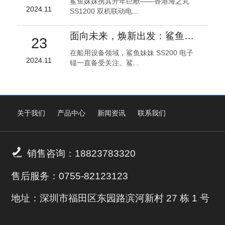
鲨鱼妹妹携其开年巨献——香港海之丸
2024.11
SS1200 双机联动电...
面向未来，焕新出发：鲨鱼妹妹 SS200 电子锚全面升级！
23
在船用设备领域，鲨鱼妹妹 SS200 电子
2024.11
锚一直备受关注。鲨...
关于我们
产品中心
新闻资讯
联系我们

销售咨询：18823783320
售后服务：0755-82123123
地址：深圳市福田区东园路滨河新村 27 栋 1 号