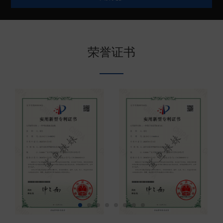
较高的防腐蚀性能和结实可靠的产品特点。目前鲨鱼
妹妹电子锚在中国深受广大钓友、船主、代理商伙伴
的喜爱，同时也远销美国、澳大利亚、日本、韩国、
荣誉证书
台湾、印尼、泰国等地区或者国家。欢迎有需要的朋
友联系（现已开放代...