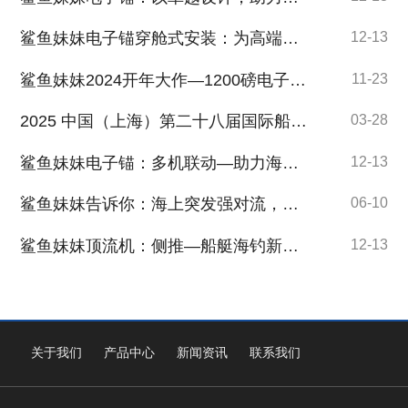
鲨鱼妹妹电子锚穿舱式安装：为高端船艇量身定制的卓越方案
12-13
鲨鱼妹妹2024开年大作—1200磅电子锚引领海钓装备新潮流
11-23
2025 中国（上海）第二十八届国际船艇及其技术设备展览会盛大启幕
03-28
鲨鱼妹妹电子锚：多机联动—助力海钓新突破
12-13
鲨鱼妹妹告诉你：海上突发强对流，记住这3步能救命
06-10
鲨鱼妹妹顶流机：侧推—船艇海钓新助力
12-13
关于我们
产品中心
新闻资讯
联系我们