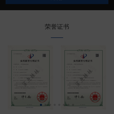
较高的防腐蚀性能和结实可靠的产品特点。目前鲨鱼
妹妹电子锚在中国深受广大钓友、船主、代理商伙伴
的喜爱，同时也远销美国、澳大利亚、日本、韩国、
荣誉证书
台湾、印尼、泰国等地区或者国家。欢迎有需要的朋
友联系（现已开放代...