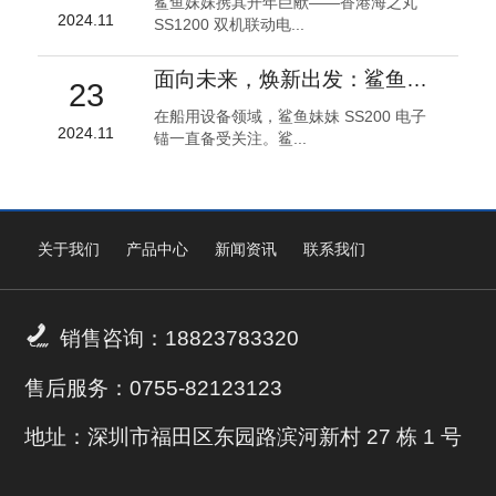
鲨鱼妹妹携其开年巨献——香港海之丸
2024.11
SS1200 双机联动电...
面向未来，焕新出发：鲨鱼妹妹 SS200 电子锚全面升级！
23
在船用设备领域，鲨鱼妹妹 SS200 电子
2024.11
锚一直备受关注。鲨...
关于我们
产品中心
新闻资讯
联系我们

销售咨询：18823783320
售后服务：0755-82123123
地址：深圳市福田区东园路滨河新村 27 栋 1 号