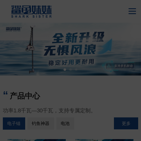

产品中心
功率1.8千瓦—30千瓦，支持专属定制。
更多
电子锚
钓鱼神器
电池