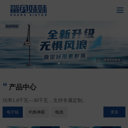

产品中心
功率1.8千瓦—30千瓦，支持专属定制。
更多
电子锚
钓鱼神器
电池