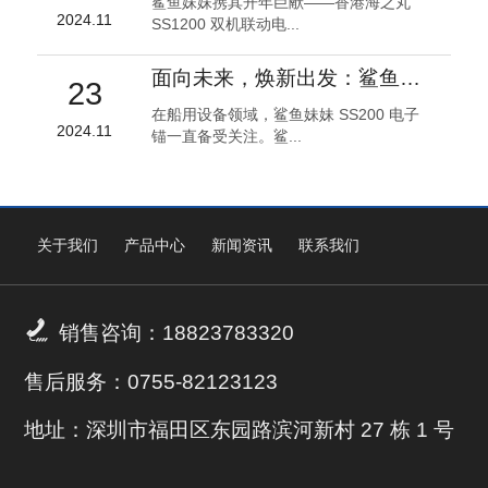
鲨鱼妹妹携其开年巨献——香港海之丸
2024.11
SS1200 双机联动电...
面向未来，焕新出发：鲨鱼妹妹 SS200 电子锚全面升级！
23
在船用设备领域，鲨鱼妹妹 SS200 电子
2024.11
锚一直备受关注。鲨...
关于我们
产品中心
新闻资讯
联系我们

销售咨询：18823783320
售后服务：0755-82123123
地址：深圳市福田区东园路滨河新村 27 栋 1 号