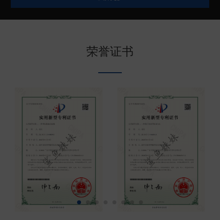
较高的防腐蚀性能和结实可靠的产品特点。目前鲨鱼
妹妹电子锚在中国深受广大钓友、船主、代理商伙伴
的喜爱，同时也远销美国、澳大利亚、日本、韩国、
荣誉证书
台湾、印尼、泰国等地区或者国家。欢迎有需要的朋
友联系（现已开放代...