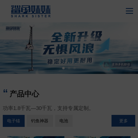

产品中心
功率1.8千瓦—30千瓦，支持专属定制。
更多
电子锚
钓鱼神器
电池