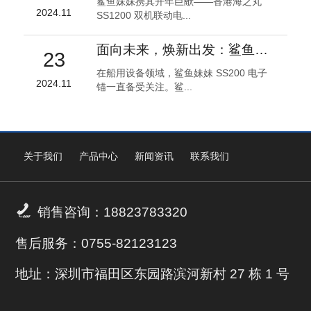
鲨鱼妹妹携其开年巨献——香港海之丸
2024.11
SS1200 双机联动电...
面向未来，焕新出发：鲨鱼妹妹 SS200 电子锚全面升级！
23
在船用设备领域，鲨鱼妹妹 SS200 电子
2024.11
锚一直备受关注。鲨...
关于我们
产品中心
新闻资讯
联系我们

销售咨询：18823783320
售后服务：0755-82123123
地址：深圳市福田区东园路滨河新村 27 栋 1 号