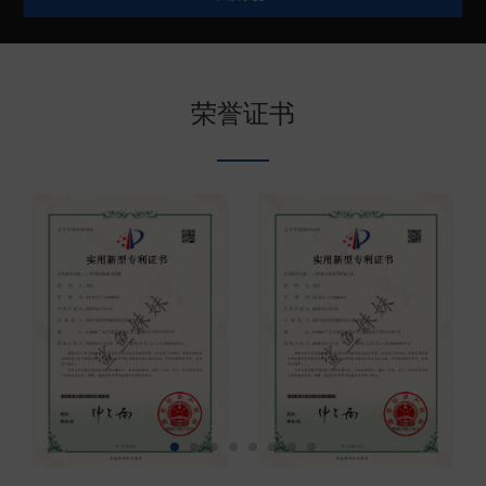
较高的防腐蚀性能和结实可靠的产品特点。目前鲨鱼
妹妹电子锚在中国深受广大钓友、船主、代理商伙伴
的喜爱，同时也远销美国、澳大利亚、日本、韩国、
荣誉证书
台湾、印尼、泰国等地区或者国家。欢迎有需要的朋
友联系（现已开放代...