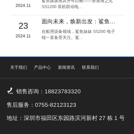
鲨鱼妹妹携其开年巨献——香港海之丸
2024.11
SS1200 双机联动电...
面向未来，焕新出发：鲨鱼妹妹 SS200 电子锚全面升级！
23
在船用设备领域，鲨鱼妹妹 SS200 电子
2024.11
锚一直备受关注。鲨...
关于我们
产品中心
新闻资讯
联系我们

销售咨询：18823783320
售后服务：0755-82123123
地址：深圳市福田区东园路滨河新村 27 栋 1 号