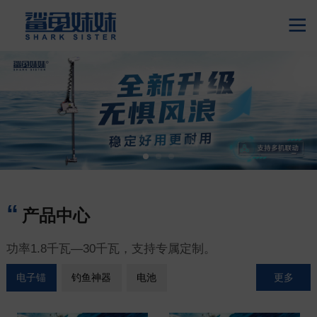

产品中心
功率1.8千瓦—30千瓦，支持专属定制。
更多
电子锚
钓鱼神器
电池