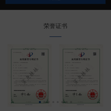
较高的防腐蚀性能和结实可靠的产品特点。目前鲨鱼
妹妹电子锚在中国深受广大钓友、船主、代理商伙伴
的喜爱，同时也远销美国、澳大利亚、日本、韩国、
荣誉证书
台湾、印尼、泰国等地区或者国家。欢迎有需要的朋
友联系（现已开放代...