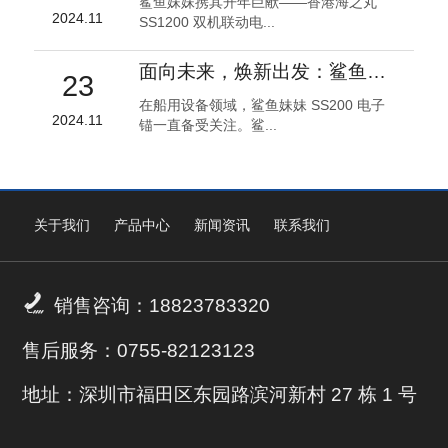
鲨鱼妹妹携其开年巨献——香港海之丸
2024.11
SS1200 双机联动电...
面向未来，焕新出发：鲨鱼妹妹 SS200 电子锚全面升级！
23
在船用设备领域，鲨鱼妹妹 SS200 电子
2024.11
锚一直备受关注。鲨...
关于我们
产品中心
新闻资讯
联系我们

销售咨询：18823783320
售后服务：0755-82123123
地址：深圳市福田区东园路滨河新村 27 栋 1 号