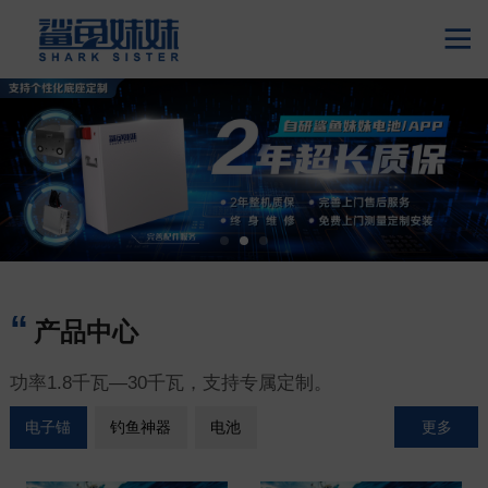

产品中心
功率1.8千瓦—30千瓦，支持专属定制。
更多
电子锚
钓鱼神器
电池