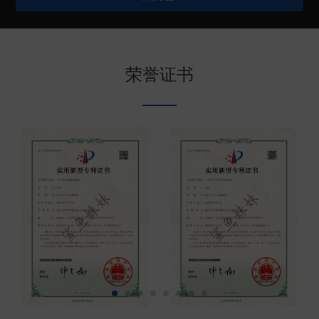
较高的防腐蚀性能和结实可靠的产品特点。目前鲨鱼
妹妹电子锚在中国深受广大钓友、船主、代理商伙伴
的喜爱，同时也远销美国、澳大利亚、日本、韩国、
荣誉证书
台湾、印尼、泰国等地区或者国家。欢迎有需要的朋
友联系（现已开放代...