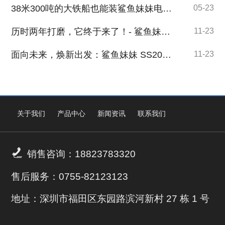
38米300吨的大铁船也能装鲨鱼妹妹电子锚（顶流机）吗？
05-23
历时两年打磨，它终于来了！- 鲨鱼妹妹 自研电子锚专用电池
11-23
面向未来，焕新出发：鲨鱼妹妹 SS200 电子锚全面升级！
11-23
关于我们
产品中心
新闻资讯
联系我们

销售咨询：18823783320
售后服务：0755-82123123
地址：深圳市福田区东园路滨河新村 27 栋 1 号