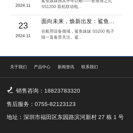
鲨鱼妹妹携其开年巨献——香港海之丸
2024.11
SS1200 双机联动电...
面向未来，焕新出发：鲨鱼妹妹 SS200 电子锚全面升级！
23
在船用设备领域，鲨鱼妹妹 SS200 电子
2024.11
锚一直备受关注。鲨...
关于我们
产品中心
新闻资讯
联系我们

销售咨询：18823783320
售后服务：0755-82123123
地址：深圳市福田区东园路滨河新村 27 栋 1 号