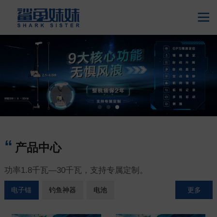

产品中心
功率1.8千瓦—30千瓦，支持专属定制。
更多
电子锚
钓鱼神器
电池