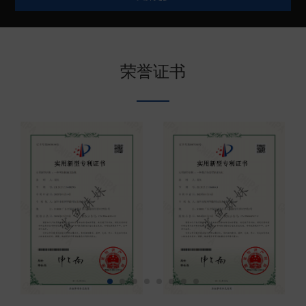
较高的防腐蚀性能和结实可靠的产品特点。目前鲨鱼
妹妹电子锚在中国深受广大钓友、船主、代理商伙伴
的喜爱，同时也远销美国、澳大利亚、日本、韩国、
荣誉证书
台湾、印尼、泰国等地区或者国家。欢迎有需要的朋
友联系（现已开放代...