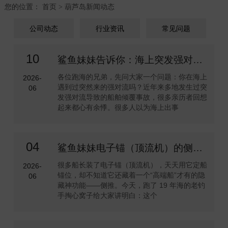
您的位置：
首页
葫芦岛新闻动态
>
公司动态
行业资讯
常见问题
10
鲨鱼妹妹告诉你：海上突发强对流，记住这3步能救命
各位跑海的兄弟，先问大家一个问题：你在海上
2026-
遇到过突然来的强对流吗？近年来多地发生过突
06
发强对流导致的船舶倾覆事故，很多亲历者回想
起来都心有余悸。很多人以为海上出事
04
鲨鱼妹妹电子锚（顶流机）的侧推有什么用？
很多船长装了电子锚（顶流机），天天用它定船
2026-
锚位，却不知道它还藏着一个“高端船”才有的隐
06
藏神功能——侧推。今天，跑了 19 年海的老钓
手掏心窝子给大家讲明白：这个