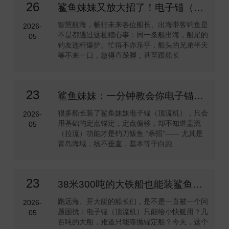
26
鲨鱼妹妹又放大招了！电子锚（顶流机）定点蠕动功能保姆级教程来啦！
智慧航海，畅行未来各位船长、出海带客钓鱼是
2026-
不是都遇过这桩糟心事：同一条船出海，船尾的
05
钓友连杆爆护、忙得不亦乐乎，船头的兄弟半天
等不来一口，急得直跺脚，甚至跟船长
23
鲨鱼妹妹：一分钟教会你电子锚（顶流机）盖流功能
很多船长装了鲨鱼妹妹电子锚（顶流机），只会
2026-
用基础的定点锚定，定点偏移，却不知道盖流
05
（拉流）功能才是钓刀鲅鱼 “杀招”—— 尤其是
青岛海域，线不垂直，基本等于白跑
23
38米300吨的大铁船也能装鲨鱼妹妹电子锚（顶流机）吗？
跑远海、开大艇的船长们，是不是一直被一个问
2026-
题困扰：电子锚（顶流机）只能给小快艇用？几
05
百吨的大船，难道只能靠抛锚定船？今天，这个