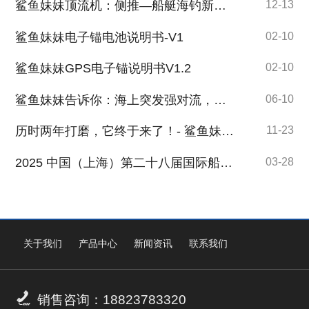
鲨鱼妹妹顶流机：侧推—船艇海钓新助力
12-13
鲨鱼妹妹电子锚电池说明书-V1
02-10
鲨鱼妹妹GPS电子锚说明书V1.2
02-10
鲨鱼妹妹告诉你：海上突发强对流，记住这3步能救命
06-10
历时两年打磨，它终于来了！- 鲨鱼妹妹 自研电子锚专用电池
11-23
2025 中国（上海）第二十八届国际船艇及其技术设备展览会盛大启幕
03-28
关于我们
产品中心
新闻资讯
联系我们

销售咨询：18823783320