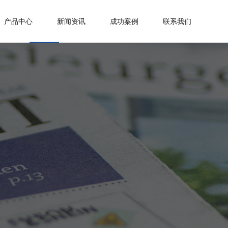
产品中心
新闻资讯
成功案例
联系我们
>
>
>
>
>
>
>
公司简介
公司动态
联系方式
电子锚
公司荣誉
行业资讯
钓鱼神器
>
>
常见问题
电池