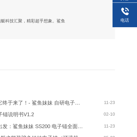

电话
！前沿船艇科技汇聚，精彩超乎想象。鲨鱼
历时两年打磨，它终于来了！- 鲨鱼妹妹 自研电子锚专用电池
11-23
锚说明书V1.2
02-10
面向未来，焕新出发：鲨鱼妹妹 SS200 电子锚全面升级！
11-23