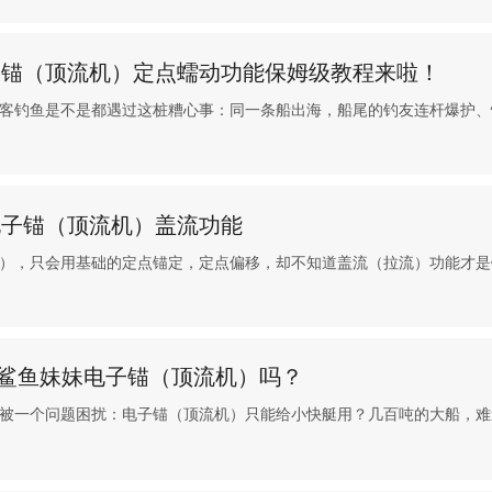
子锚（顶流机）定点蠕动功能保姆级教程来啦！
客钓鱼是不是都遇过这桩糟心事：同一条船出海，船尾的钓友连杆爆护、
电子锚（顶流机）盖流功能
），只会用基础的定点锚定，定点偏移，却不知道盖流（拉流）功能才是钓刀
能装鲨鱼妹妹电子锚（顶流机）吗？
被一个问题困扰：电子锚（顶流机）只能给小快艇用？几百吨的大船，难