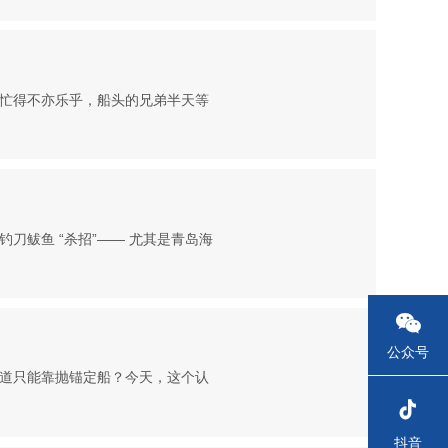
忙得不亦乐乎，船头的兄弟半天等
鲅鱼 “杀招”—— 尤其是青岛海

公众号
道只能靠抛锚定船？今天，这个认

抖音