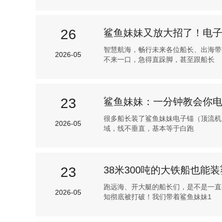
26
鲨鱼妹妹又放大招了！电
智慧航海，畅行未来各位船长、出海带
2026-05
不来一口，急得直跺脚，甚至跟船长
23
鲨鱼妹妹：一分钟教会你
很多船长装了鲨鱼妹妹电子锚（顶流机
2026-05
域，线不垂直，基本等于白跑
23
38米300吨的大铁船也
跑远海、开大艇的船长们，是不是一直
2026-05
知彻底被打破！我们带着鲨鱼妹妹1