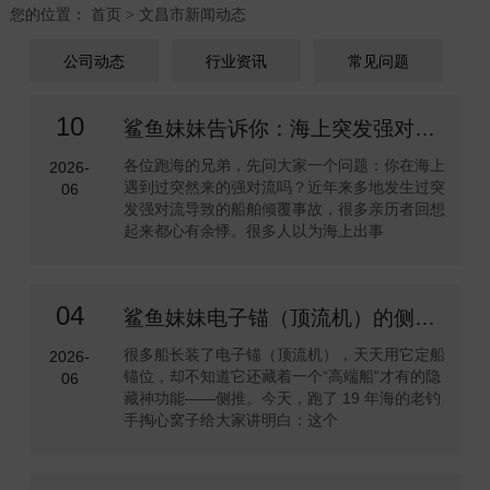
您的位置：
首页
文昌市新闻动态
>
公司动态
行业资讯
常见问题
10
鲨鱼妹妹告诉你：海上突发强对流，记住这3步能救命
各位跑海的兄弟，先问大家一个问题：你在海上
2026-
遇到过突然来的强对流吗？近年来多地发生过突
06
发强对流导致的船舶倾覆事故，很多亲历者回想
起来都心有余悸。很多人以为海上出事
04
鲨鱼妹妹电子锚（顶流机）的侧推有什么用？
很多船长装了电子锚（顶流机），天天用它定船
2026-
锚位，却不知道它还藏着一个“高端船”才有的隐
06
藏神功能——侧推。今天，跑了 19 年海的老钓
手掏心窝子给大家讲明白：这个