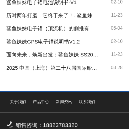
鲨鱼妹妹电子锚电池说明书-V1
02-10
历时两年打磨，它终于来了！- 鲨鱼妹妹 自研电子锚专用电池
11-23
鲨鱼妹妹电子锚（顶流机）的侧推有什么用？
06-04
鲨鱼妹妹GPS电子锚说明书V1.2
02-10
面向未来，焕新出发：鲨鱼妹妹 SS200 电子锚全面升级！
11-23
2025 中国（上海）第二十八届国际船艇及其技术设备展览会盛大启幕
03-28
关于我们
产品中心
新闻资讯
联系我们

销售咨询：18823783320