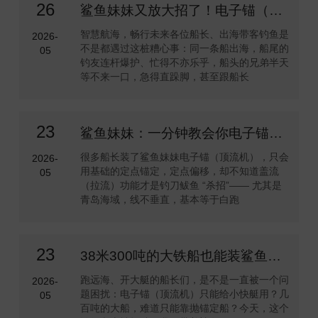
26
鲨鱼妹妹又放大招了！电子锚（顶流机）定点蠕动功能保姆级教程来啦！
智慧航海，畅行未来各位船长、出海带客钓鱼是
2026-
不是都遇过这桩糟心事：同一条船出海，船尾的
05
钓友连杆爆护、忙得不亦乐乎，船头的兄弟半天
等不来一口，急得直跺脚，甚至跟船长
23
鲨鱼妹妹：一分钟教会你电子锚（顶流机）盖流功能
很多船长装了鲨鱼妹妹电子锚（顶流机），只会
2026-
用基础的定点锚定，定点偏移，却不知道盖流
05
（拉流）功能才是钓刀鲅鱼 “杀招”—— 尤其是
青岛海域，线不垂直，基本等于白跑
23
38米300吨的大铁船也能装鲨鱼妹妹电子锚（顶流机）吗？
跑远海、开大艇的船长们，是不是一直被一个问
2026-
题困扰：电子锚（顶流机）只能给小快艇用？几
05
百吨的大船，难道只能靠抛锚定船？今天，这个